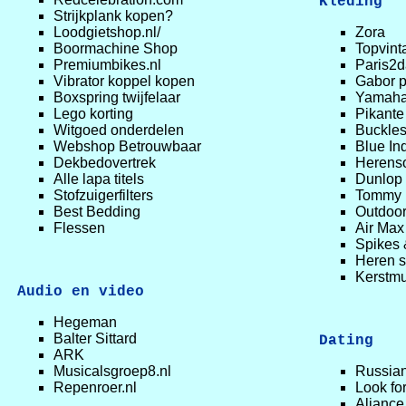
Kleding
Strijkplank kopen?
Loodgietshop.nl/
Zora
Boormachine Shop
Topvint
Premiumbikes.nl
Paris2d
Vibrator koppel kopen
Gabor 
Boxspring twijfelaar
Yamaha
Lego korting
Pikante
Witgoed onderdelen
Buckles
Webshop Betrouwbaar
Blue In
Dekbedovertrek
Herens
Alle lapa titels
Dunlop 
Stofzuigerfilters
Tommy H
Best Bedding
Outdoor
Flessen
Air Max
Spikes 
Heren s
Kerstmu
Audio en video
Hegeman
Balter Sittard
Dating
ARK
Musicalsgroep8.nl
Russia
Repenroer.nl
Look for
Aljance