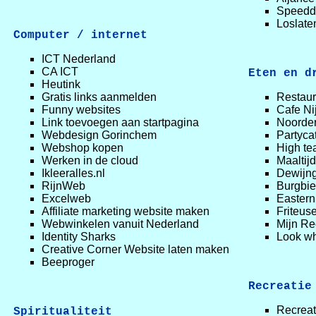
Speedd
Loslate
Computer / internet
ICT Nederland
CA ICT
Eten en d
Heutink
Gratis links aanmelden
Restaur
Funny websites
Cafe N
Link toevoegen aan startpagina
Noorder
Webdesign Gorinchem
Partyca
Webshop kopen
High te
Werken in de cloud
Maaltij
Ikleeralles.nl
Dewijng
RijnWeb
Burgbie
Excelweb
Eastern
Affiliate marketing website maken
Friteuse
Webwinkelen vanuit Nederland
Mijn Re
Identity Sharks
Look wh
Creative Corner Website laten maken
Beeproger
Recreatie
Recreat
Spiritualiteit