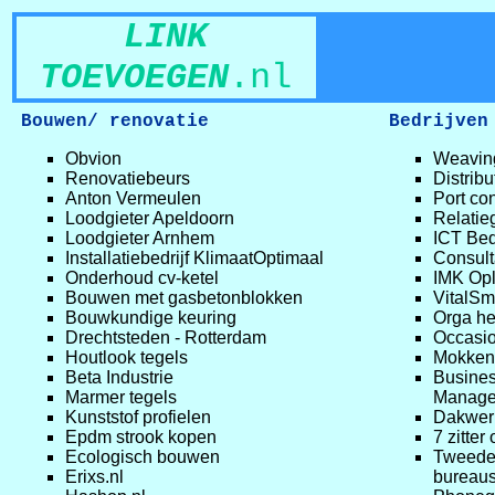
LINK
TOEVOEGEN
.nl
Bouwen/ renovatie
Bedrijven
Obvion
Weavin
Renovatiebeurs
Distribu
Anton Vermeulen
Port con
Loodgieter Apeldoorn
Relatie
Loodgieter Arnhem
ICT Bedr
Installatiebedrijf KlimaatOptimaal
Consult
Onderhoud cv-ketel
IMK Opl
Bouwen met gasbetonblokken
VitalSm
Bouwkundige keuring
Orga he
Drechtsteden - Rotterdam
Occasi
Houtlook tegels
Mokken
Beta Industrie
Busines
Marmer tegels
Manage
Kunststof profielen
Dakwer
Epdm strook kopen
7 zitter
Ecologisch bouwen
Tweede
Erixs.nl
bureaus