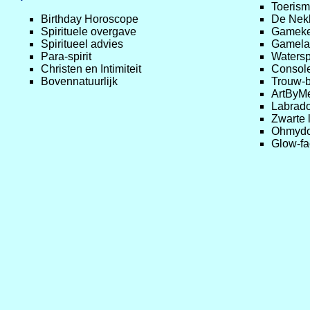
Toerism
Birthday Horoscope
De Nek
Spirituele overgave
Gameke
Spiritueel advies
Gamela
Para-spirit
Watersp
Christen en Intimiteit
Console
Bovennatuurlijk
Trouw-b
ArtByM
Labrad
Zwarte 
Ohmydo
Glow-fa