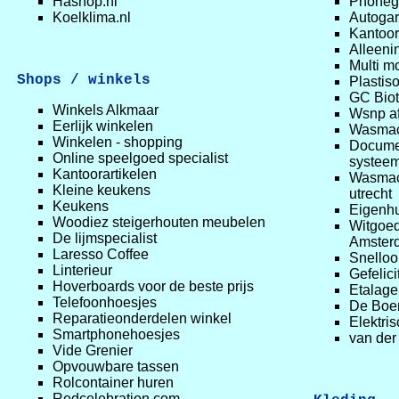
Hashop.nl
Phoneg
Koelklima.nl
Autoga
Kantoor
Alleenin
Multi m
Shops / winkels
Plastiso
GC Bio
Winkels Alkmaar
Wsnp a
Eerlijk winkelen
Wasmach
Winkelen - shopping
Docume
Online speelgoed specialist
systee
Kantoorartikelen
Wasmach
Kleine keukens
utrecht
Keukens
Eigenhu
Woodiez steigerhouten meubelen
Witgoed
De lijmspecialist
Amster
Laresso Coffee
Snelloo
Linterieur
Gefelic
Hoverboards voor de beste prijs
Etalag
Telefoonhoesjes
De Boe
Reparatieonderdelen winkel
Elektri
Smartphonehoesjes
van der
Vide Grenier
Opvouwbare tassen
Rolcontainer huren
Redcelebration.com